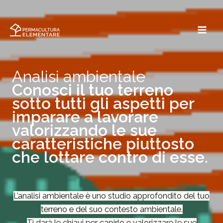
Vai
al
contenuto
Analisi ambientale
Conosci il tuo terreno
sotto tutti gli aspetti per
imparare a lavorare
valorizzando le sue
caratteristiche piuttosto
che lottare contro di esse.
L’analisi ambientale è uno studio approfondito del tuo
terreno e del suo contesto ambientale.
Ti darà le chiavi per capirlo e valorizzare le sue