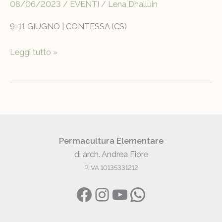
08/06/2023
/
EVENTI
/
Lena Dhalluin
9-11 GIUGNO | CONTESSA (CS)
Cambio
Leggi tutto »
vita
in
permacultura
Permacultura Elementare
di arch. Andrea Fiore
P.IVA 10135331212
Facebook
Instagram
YouTube
WhatsApp