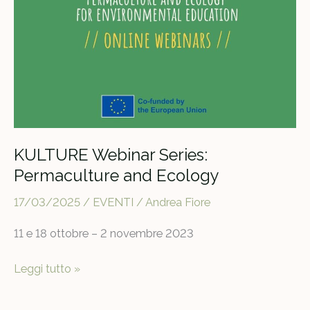
KULTURE Webinar Series:
Permaculture and Ecology
17/03/2025
/
EVENTI
/
Andrea Fiore
11 e 18 ottobre – 2 novembre 2023
KULTURE
Leggi tutto »
Webinar
Series: