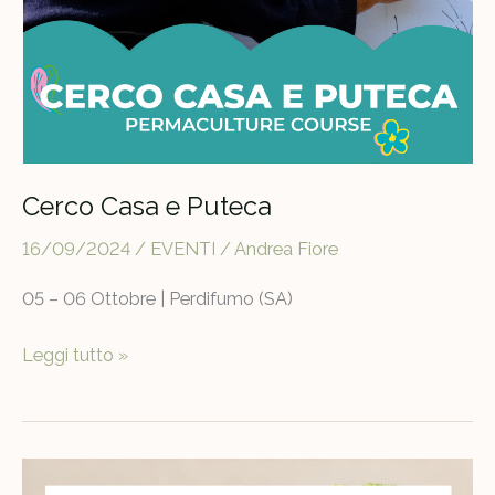
Cerco Casa e Puteca
16/09/2024
/
EVENTI
/
Andrea Fiore
05 – 06 Ottobre | Perdifumo (SA)
Cerco
Leggi tutto »
Casa
e
Puteca