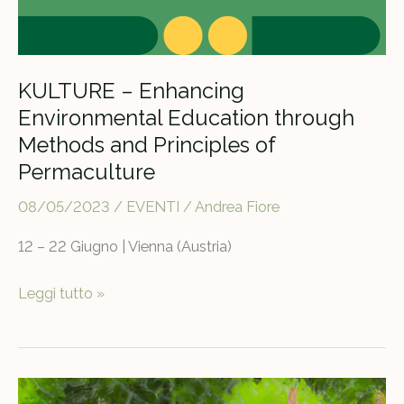
KULTURE – Enhancing
Environmental Education through
Methods and Principles of
Permaculture
08/05/2023
/
EVENTI
/
Andrea Fiore
12 – 22 Giugno | Vienna (Austria)
KULTURE
Leggi tutto »
–
Enhancing
Environmental
Education