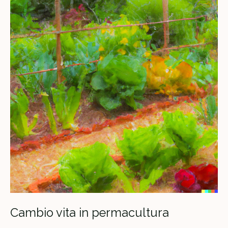
through
Methods
and
Principles
of
Permaculture
Cambio vita in permacultura