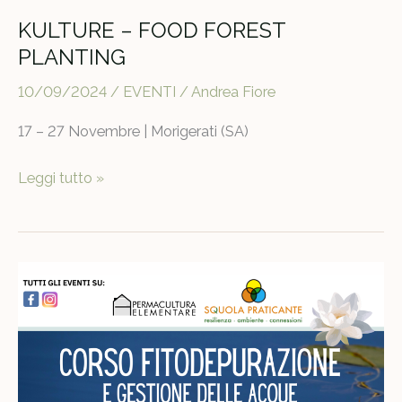
KULTURE – FOOD FOREST
PLANTING
10/09/2024
/
EVENTI
/
Andrea Fiore
17 – 27 Novembre | Morigerati (SA)
KULTURE
Leggi tutto »
–
FOOD
FOREST
PLANTING