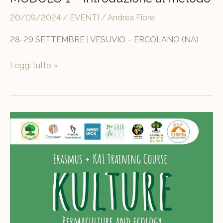
20/09/2024
/
EVENTI
/
Andrea Fiore
28-29 SETTEMBRE | VESUVIO – ERCOLANO (NA)
Ecosistemi
Leggi tutto »
abitativi
rigenerativi
|
MODULO
1
–
Introduzione
al
metodo